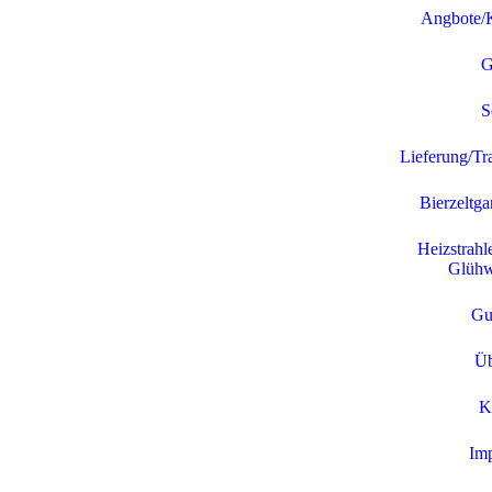
Angbote/
G
S
Lieferung/Tr
Bierzeltga
Heizstrahl
Glühw
Gu
Üb
K
Im