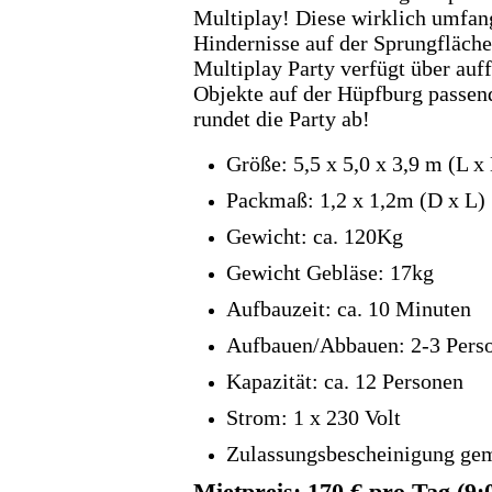
Multiplay! Diese wirklich umfan
Hindernisse auf der Sprungfläche
Multiplay Party verfügt über auf
Objekte auf der Hüpfburg passe
rundet die Party ab!
Größe: 5,5 x 5,0 x 3,9 m (L x
Packmaß: 1,2 x 1,2m (D x L) 
Gewicht: ca. 120Kg
Gewicht Gebläse: 17kg
Aufbauzeit: ca. 10 Minuten
Aufbauen/Abbauen: 2-3 Pers
Kapazität: ca. 12 Personen
Strom: 1 x 230 Volt
Zulassungsbescheinigung g
Mietpreis: 170 € pro Tag (9: