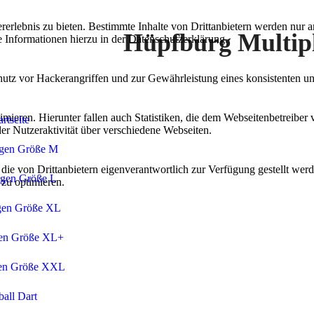
lebnis zu bieten. Bestimmte Inhalte von Drittanbietern werden nur ang
Hüpfburg Multip
e Informationen hierzu in der Datenschutzerklärung.
utz vor Hackerangriffen und zur Gewährleistung eines konsistenten un
ieren. Hierunter fallen auch Statistiken, die dem Webseitenbetreiber v
artseite
r Nutzeraktivität über verschiedene Webseiten.
gen Größe M
 die von Drittanbietern eigenverantwortlich zur Verfügung gestellt wer
gen Größe L
 zu optimieren.
gen Größe XL
en Größe XL+
en Größe XXL
all Dart