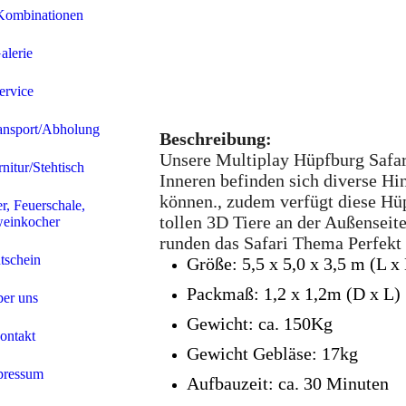
Kombinationen
alerie
ervice
ansport/Abholung
Beschreibung:
Unsere Multiplay Hüpfburg Safari
rnitur/Stehtisch
Inneren befinden sich diverse Hi
können., zudem verfügt diese Hüp
er, Feuerschale,
tollen 3D Tiere an der Außenseit
einkocher
runden das Safari Thema Perfekt 
tschein
Größe: 5,5 x 5,0 x 3,5 m (L x
Packmaß: 1,2 x 1,2m (D x L) 
er uns
Gewicht: ca. 150Kg
ontakt
Gewicht Gebläse: 17kg
pressum
Aufbauzeit: ca. 30 Minuten