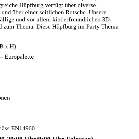
greiche Hüpfburg verfügt über diverse
 und über einer seitlichen Rutsche. Unsere
fällige und vor allem kinderfreundlichen 3D-
nd zum Thema. Diese Hüpfburg im Party Thema
 B x H)
= Europalette
onen
emäss EN14960
00-20:00 Uhr/9:00 Uhr Folgetag)